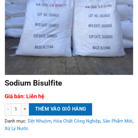
Sodium Bisulfite
Giá bán: Liên hệ
Sodium Bisulfite số lượng
THÊM VÀO GIỎ HÀNG
Danh mục:
Dệt Nhuộm
,
Hóa Chất Công Nghiệp
,
Sản Phẩm Mới
,
Xử Lý Nước